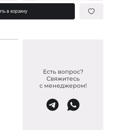
0089919
ть в корзину
0102410
0115939
0059240
0102526
0059257
0102441
Есть вопрос?
Свяжитесь
с менеджером!