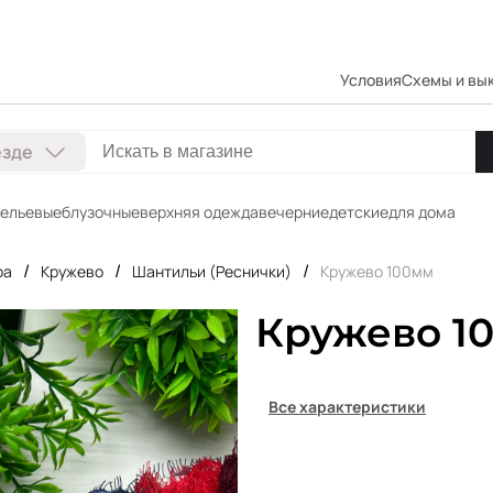
Условия
Схемы и вы
езде
ельевые
блузочные
верхняя одежда
вечерние
детские
для дома
/
/
/
ра
Кружево
Шантильи (Реснички)
Кружево 100мм
Кружево 1
Все характеристики