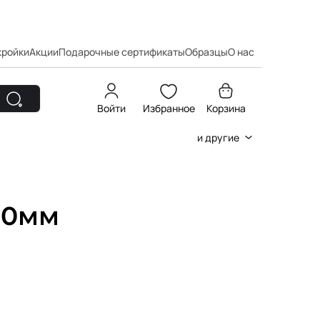
кройки
Акции
Подарочные сертификаты
Образцы
О нас
Войти
Избранное
Корзина
и другие
00мм