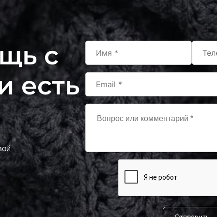
щь с
и есть
вой
Отправить