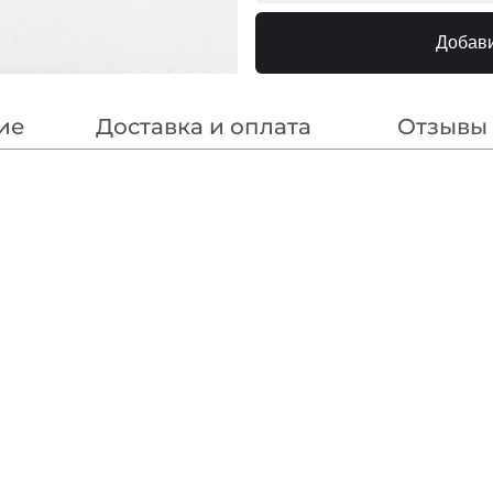
Гранат
240000
Добави
Белый
240000
Марсала
240000
ие
Доставка и оплата
Отзывы
Аметист
240000
Деним
240000
Красный
240000
Коралл
240000