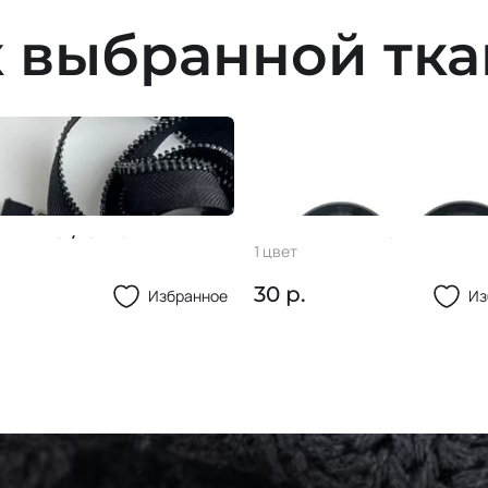
 выбранной тк
ия М8/1С 70см
Пуговица 36L
1 цвет
30 р.
Избранное
Из