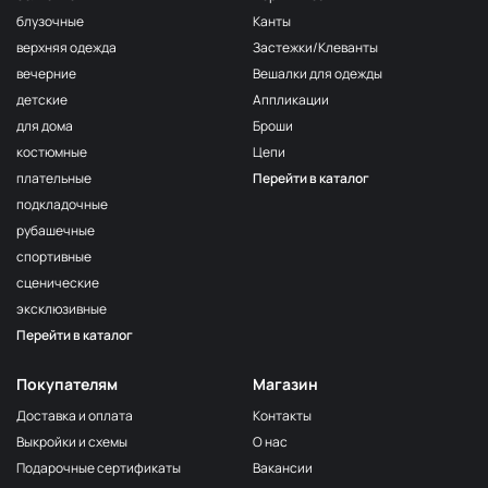
блузочные
Канты
верхняя одежда
Застежки/Клеванты
вечерние
Вешалки для одежды
детские
Аппликации
для дома
Броши
костюмные
Цепи
плательные
Перейти в каталог
подкладочные
рубашечные
спортивные
сценические
эксклюзивные
Перейти в каталог
Покупателям
Магазин
Доставка и оплата
Контакты
Выкройки и схемы
О нас
Подарочные сертификаты
Вакансии