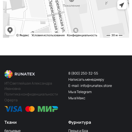
8 (800) 250-32-55
Написать менеджеру
ИП Светлейшая Александра
E-mail: info@runatex.store
Ивановна
Мы в Telegram
Политика конфиденциальности
Мы в Макс
Оферта
Ткани
Фурнитура
бельевые
Перья и Боа