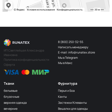
8 (800) 250-32-55
Написать менеджеру
ИП Светлейшая Александра
E-mail: info@runatex.store
Ивановна
Мы в Telegram
Политика конфиденциальности
Мы в Макс
Оферта
Ткани
Фурнитура
бельевые
Перья и Боа
блузочные
Канты
верхняя одежда
Застежки/Клеванты
вечерние
Вешалки для одежды