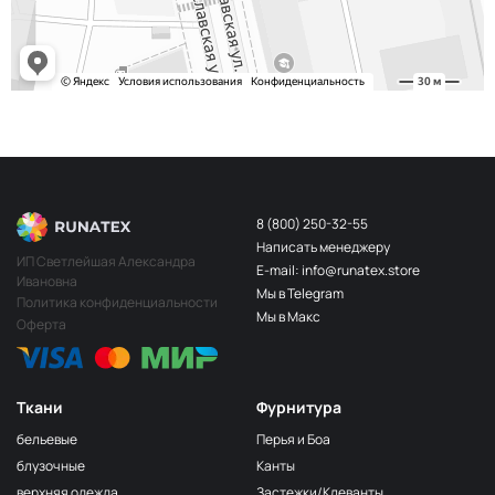
8 (800) 250-32-55
Написать менеджеру
ИП Светлейшая Александра
E-mail: info@runatex.store
Ивановна
Мы в Telegram
Политика конфиденциальности
Мы в Макс
Оферта
Ткани
Фурнитура
бельевые
Перья и Боа
блузочные
Канты
верхняя одежда
Застежки/Клеванты