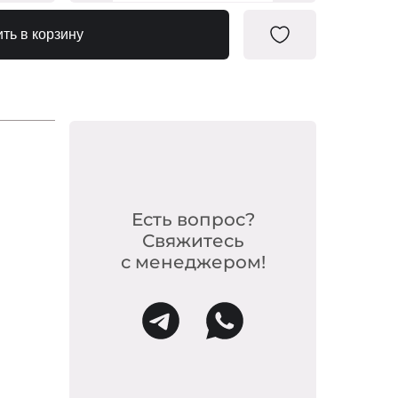
0421528
ть в корзину
0421566
0421535
0110897
0421511
0421597
Есть вопрос?
0421634
Свяжитесь
0421559
с менеджером!
0421610
0421603
0421542
0421504