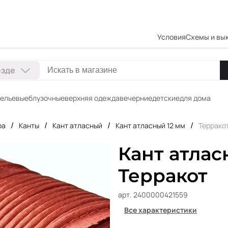
Условия
Схемы и вы
езде
ельевые
блузочные
верхняя одежда
вечерние
детские
для дома
/
/
/
/
ра
Канты
Кант атласный
Кант атласный 12 мм
Террако
Кант атлас
Терракот
арт. 2400000421559
Все характеристики