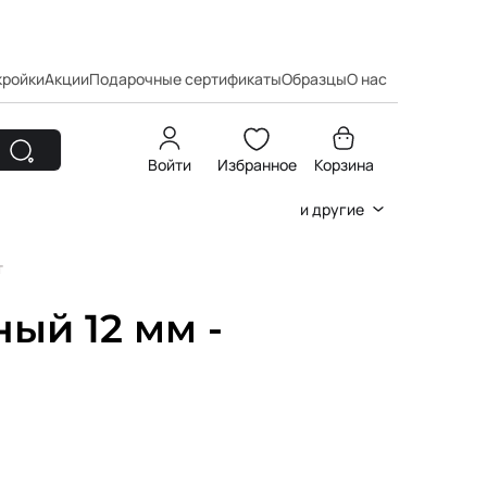
кройки
Акции
Подарочные сертификаты
Образцы
О нас
Войти
Избранное
Корзина
и другие
т
ный 12 мм -