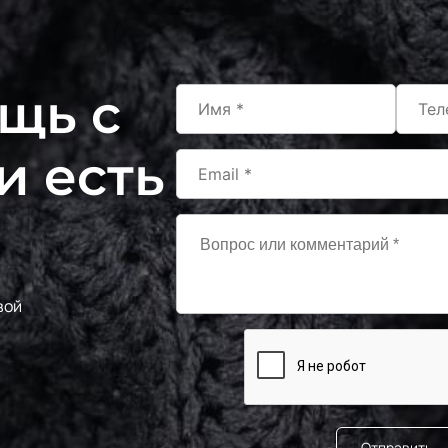
щь с
и есть
вой
Отправить