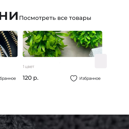
ани
Посмотреть все товары
Пугови
Кружево #39 145мм
1 цвет
2 цвета
16мм
120 р.
50 р.
бранное
Избранное