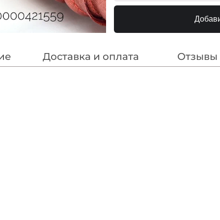
Розовый
240000
Добави
Красно-
240000
Коричневый
Гр.Розовый
240000
ие
Доставка и оплата
Отзывы
Белый/6001
240000
Св.Розовый
240000
Бл.Голубой
240000
Серый
240000
Терракот
240000
Синий
240000
Т.Голубой
240000
Бордо
240000
Персиковый
240000