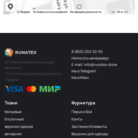
8 (800) 250-32-55
Написать менеджеру
ИП Светлейшая Александра
E-mail: info@runatex.store
Ивановна
Мы в Telegram
Политика конфиденциальности
Мы в Макс
Оферта
Ткани
Фурнитура
бельевые
Перья и Боа
блузочные
Канты
верхняя одежда
Застежки/Клеванты
вечерние
Вешалки для одежды