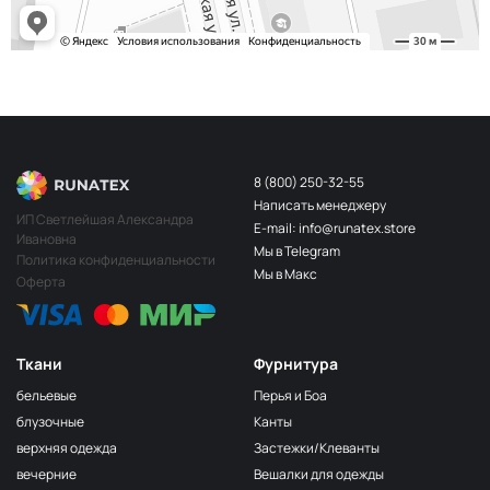
8 (800) 250-32-55
Написать менеджеру
ИП Светлейшая Александра
E-mail: info@runatex.store
Ивановна
Мы в Telegram
Политика конфиденциальности
Мы в Макс
Оферта
Ткани
Фурнитура
бельевые
Перья и Боа
блузочные
Канты
верхняя одежда
Застежки/Клеванты
вечерние
Вешалки для одежды