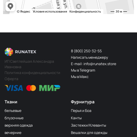
8 (800) 250-32-55
Написать менеджеру
ИП Светлейшая Александра
E-mail: info@runatex.store
Ивановна
Мы в Telegram
Политика конфиденциальности
Мы в Макс
Оферта
Ткани
Фурнитура
бельевые
Перья и Боа
блузочные
Канты
верхняя одежда
Застежки/Клеванты
вечерние
Вешалки для одежды