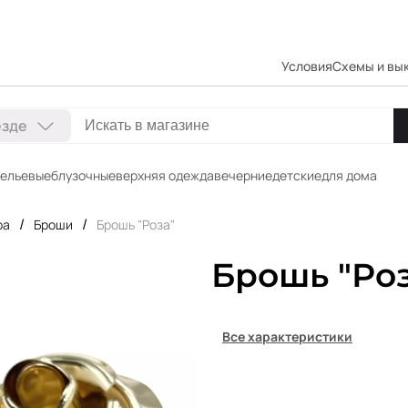
Условия
Схемы и вы
езде
ельевые
блузочные
верхняя одежда
вечерние
детские
для дома
/
/
ра
Броши
Брошь "Роза"
Брошь "Роз
Все характеристики