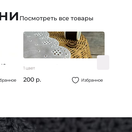
ани
Посмотреть все товары
ые
Шитье #11 9см
Пугови
1 цвет
2 цвета
200 р.
20 р.
бранное
Избранное