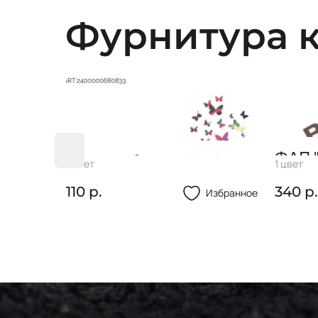
Фурнитура к
ФАП 
ФАП "Бабочка" 20х18
1 цвет
1 цвет
18х21
стан
мм
110 р.
340 р.
Избранное
Избранное