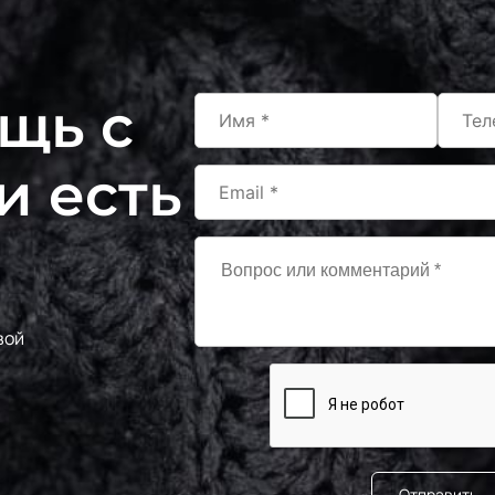
щь с
и есть
вой
Отправить