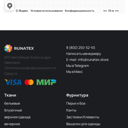
8 (800) 250-32-55
Написать менеджеру
ИП Светлейшая Александра
E-mail: info@runatex.store
Ивановна
Мы в Telegram
Политика конфиденциальности
Мы в Макс
Оферта
Ткани
Фурнитура
бельевые
Перья и Боа
блузочные
Канты
верхняя одежда
Застежки/Клеванты
вечерние
Вешалки для одежды