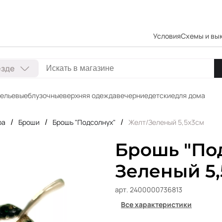
Условия
Схемы и вы
езде
ельевые
блузочные
верхняя одежда
вечерние
детские
для дома
/
/
/
ра
Броши
Брошь "Подсолнух"
Желт/Зеленый 5,5х3см
Брошь "Под
Зеленый 5,
арт. 2400000736813
Все характеристики