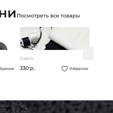
ани
Посмотреть все товары
ная
Пуговица 36L
Кружев
4 цвета
2 цвета
40 р.
330 р.
бранное
Избранное