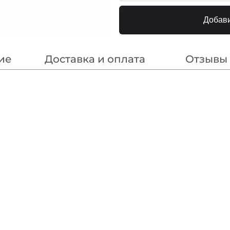
Желт/Зеленый
240000
5,5х3см
Добави
ие
Доставка и оплата
Отзывы