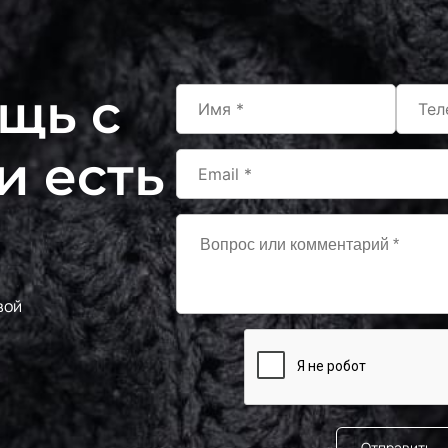
щь с
и есть
вой
Отправить