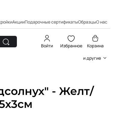
кройки
Акции
Подарочные сертификаты
Образцы
О нас
Войти
Избранное
Корзина
и другие
солнух" - Желт/
5х3см