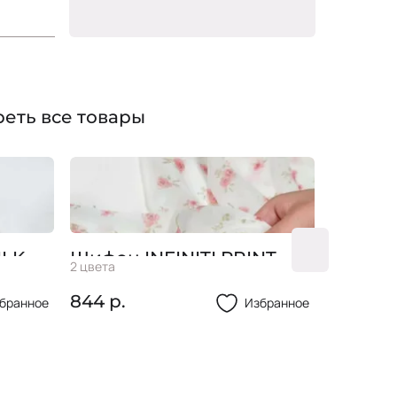
вы!
еть все товары
Сорочечная ткань SILK
Шифон 
лоска
37 цветов
2 цвета
77%хлопок 21%пэ
PRIME
Бутон
2%эл(ПОПЕРЕЧНЫЙ)
он
899 р.
844 р.
бранное
Избранное