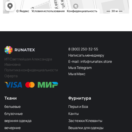
8 (800) 250-32-55
Написать менеджеру
ИП Светлейшая Александра
E-mail: info@runatex.store
Ивановна
Мы в Telegram
Политика конфиденциальности
Мы в Макс
Оферта
Ткани
Фурнитура
бельевые
Перья и Боа
блузочные
Канты
верхняя одежда
Застежки/Клеванты
вечерние
Вешалки для одежды