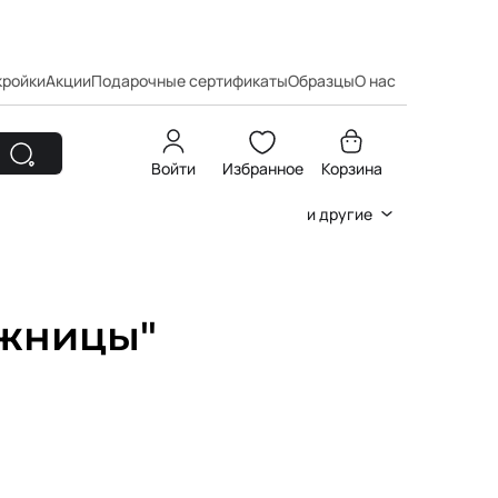
кройки
Акции
Подарочные сертификаты
Образцы
О нас
Войти
Избранное
Корзина
и другие
жницы"