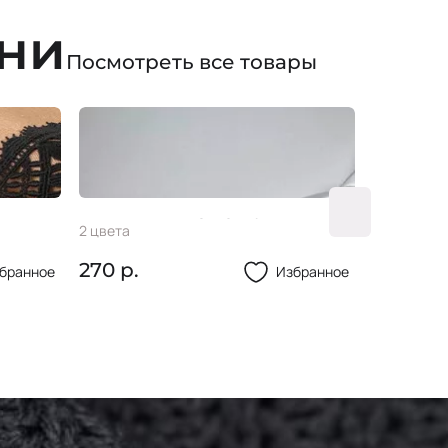
ани
Посмотреть все товары
Кружево L187С 30 мм
Резинк
2 цвета
1 цвет
100% п/э
270 р.
35 р.
бранное
Избранное