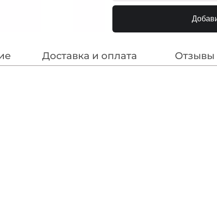
Чёрный матовый
240000
2,5х1,5см
Добави
Оксид 2,5х1,5см
240000
ие
Доставка и оплата
Отзывы