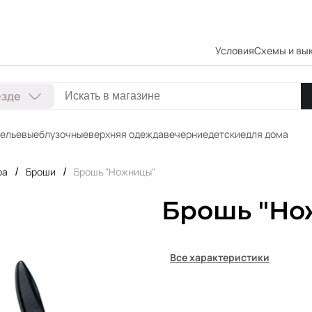
Условия
Схемы и вы
езде
ельевые
блузочные
верхняя одежда
вечерние
детские
для дома
/
/
ра
Броши
Брошь "Ножницы"
Брошь "Но
Все характеристики