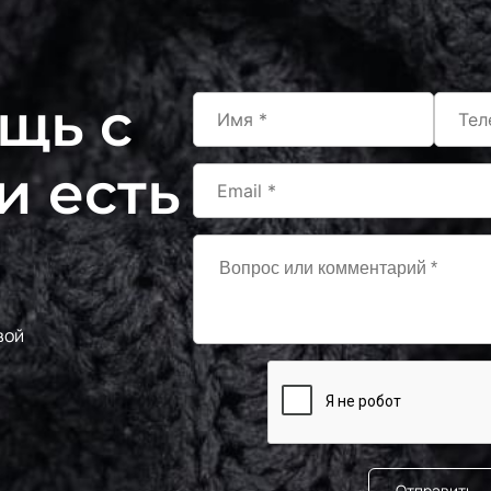
щь с
и есть
вой
Отправить