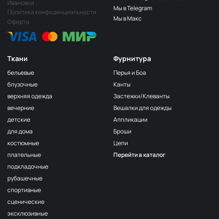
Ивановна
Мы в Telegram
Политика конфиденциальности
Мы в Макс
Оферта
Ткани
Фурнитура
бельевые
Перья и Боа
блузочные
Канты
верхняя одежда
Застежки/Клеванты
вечерние
Вешалки для одежды
детские
Аппликации
для дома
Броши
костюмные
Цепи
плательные
Перейти в каталог
подкладочные
рубашечные
спортивные
сценические
эксклюзивные