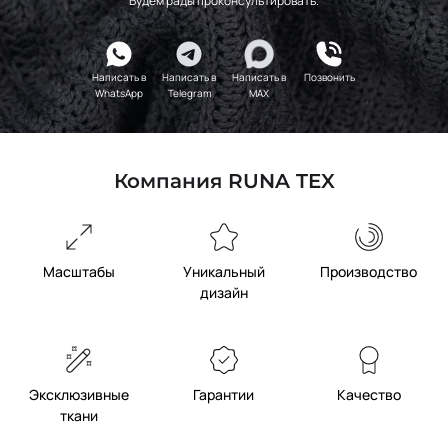
Будем рады проконсультировать.
Написать в
Написать в
Написать в
Позвонить
WhatsApp
Telegram
MAX
Компания RUNA TEX
Масштабы
Уникальный
Производство
дизайн
Эксклюзивные
Гарантии
Качество
ткани