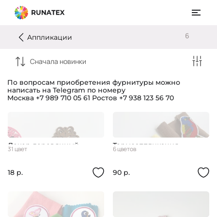
6
Аппликации
Сначала новинки
По вопросам приобретения фурнитуры можно
написать на Telegram по номеру
Москва +7 989 710 05 61
Ростов +7 938 123 56 70
Декор деревянный
Термоаппликация
31 цвет
6 цветов
"Формы"
"Птицы"
18 р.
90 р.